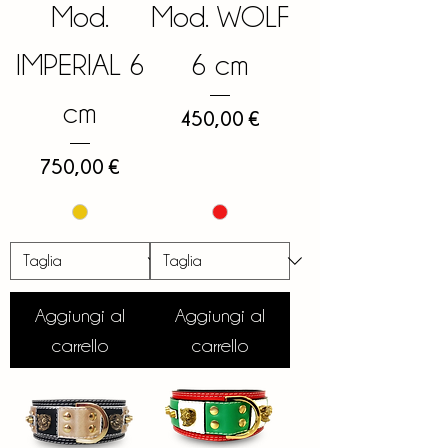
Mod.
Mod. WOLF
IMPERIAL 6
6 cm
cm
Prezzo
450,00 €
Prezzo
750,00 €
Aggiungi al
Aggiungi al
carrello
carrello