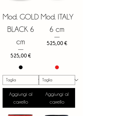
Mod. GOLD
Mod. ITALY
BLACK 6
6 cm
cm
Prezzo
525,00 €
Prezzo
525,00 €
Aggiungi al
Aggiungi al
carrello
carrello