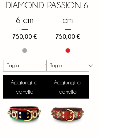
DIAMOND
PASSION 6
6 cm
cm
Prezzo
Prezzo
750,00 €
750,00 €
Aggiungi al
Aggiungi al
carrello
carrello