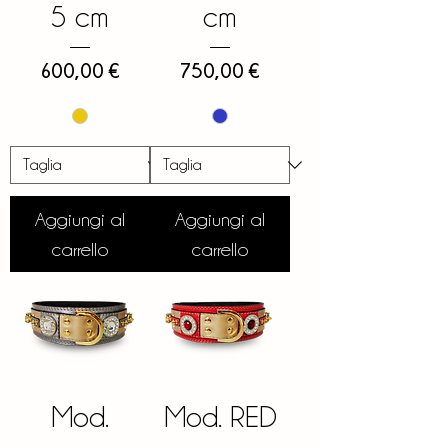
5 cm
cm
Prezzo
Prezzo
600,00 €
750,00 €
Aggiungi al
Aggiungi al
carrello
carrello
Mod.
Mod. RED