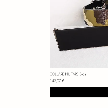
COLLARE MILITARE 3 cm
Prezzo
143,00 €