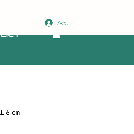
Accedi
licy
L 6 cm