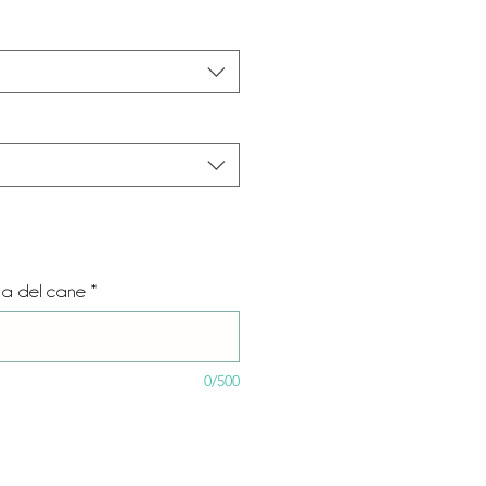
za del cane
*
0/500