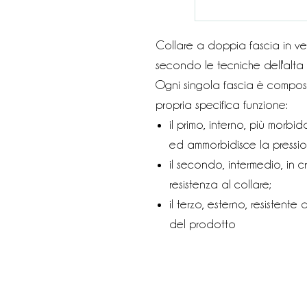
Collare a doppia fascia in ver
secondo le tecniche dell'alta p
Ogni singola fascia è compos
propria specifica funzione:
il primo, interno, più morbid
ed ammorbidisce la pression
il secondo, intermedio, in c
resistenza al collare;
il terzo, esterno, resistente 
del prodotto