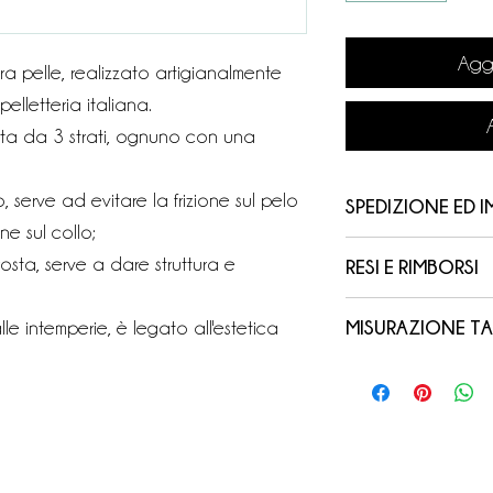
Aggi
a pelle, realizzato artigianalmente
elletteria italiana.
ta da 3 strati, ognuno con una
o, serve ad evitare la frizione sul pelo
SPEDIZIONE ED 
e sul collo;
Il tuo ordine ver
rosta, serve a dare struttura e
RESI E RIMBORSI
con corriere espre
Noi di TOP4DOGS 
dall’acquisto, in 
alle intemperie, è legato all'estetica
MISURAZIONE TA
nostro lavoro, per
TOP4DOGS.
La misurazione dev
prestare attenzion
Potrai facilmente t
aderente alla pel
dei prodotti (come
del corriere di rif
nè della testa, e 
morbidezza ecc) p
tracciamento che 
piedi sulle quattr
In caso di dubbi, 
nella conferma di