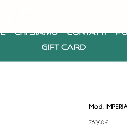
E
chi siamo
Contatti
po
Gift Card
Mod. IMPERIA
Prezzo
750,00 €