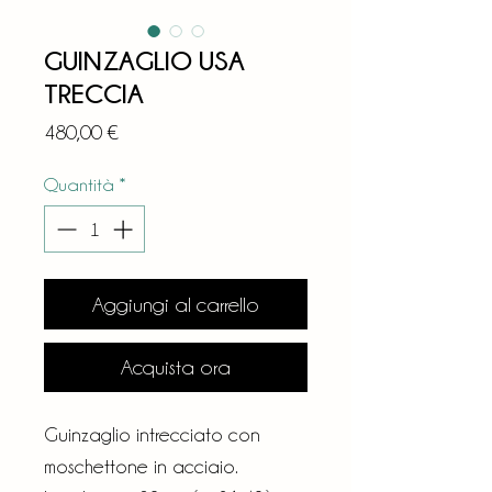
GUINZAGLIO USA
TRECCIA
Prezzo
480,00 €
Quantità
*
Aggiungi al carrello
Acquista ora
Guinzaglio intrecciato con
moschettone in acciaio.