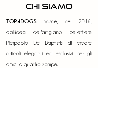
CHI SIAMO
TOP4DOGS
nasce, nel 2016,
dall'idea dell'artigiano pellettiere
Pierpaolo De Baptistis di creare
articoli eleganti ed esclusivi per gli
amici a quattro zampe.
Grazie ad un Know-How che fonda le
solide basi su un'affermata tradizione
artigianale familiare e numerose
collaborazioni con prestigiosi brand
TOP4DOGS
di alta moda, il marchio
acquista in breve tempo una portata